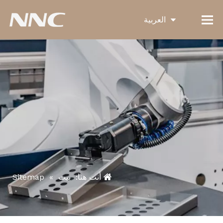
العربية
English
Français
Pусский
Español
Português
Deutsch
Italiano
한국어
أنت هنا:
بيت
»
Sitemap
Türk dili
Bahasa indonesia