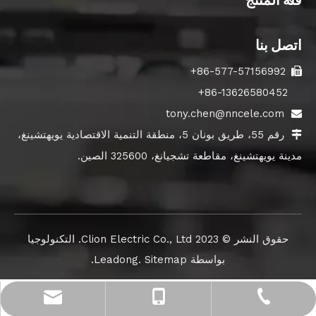
اتصل بنا
86-577-57156992+

86-13626580452+
tony.chen@nncele.com

رقم 55، طريق بونان 5، منطقة التنمية الاقتصادية يويهتشينغ،

مدينة يويهتشينغ، مقاطعة تشجيانغ، 325600 الصين.
حقوق النشر ©️ 2023 Clion Electric Co., Ltd. التكنولوجيا
بواسطة
Sitemap
.
Leadong
.
tony.chen@nncele.com
+86-577-57156992
+86-13626580452