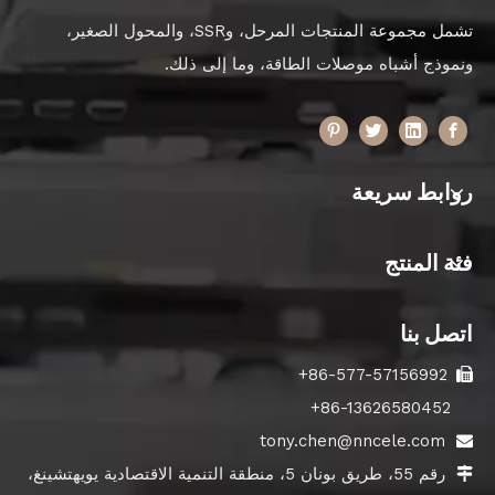
تشمل مجموعة المنتجات المرحل، وSSR، والمحول الصغير،
ونموذج أشباه موصلات الطاقة، وما إلى ذلك.
روابط سريعة
فئة المنتج
اتصل بنا
86-577-57156992+

86-13626580452+
tony.chen@nncele.com

رقم 55، طريق بونان 5، منطقة التنمية الاقتصادية يويهتشينغ،
