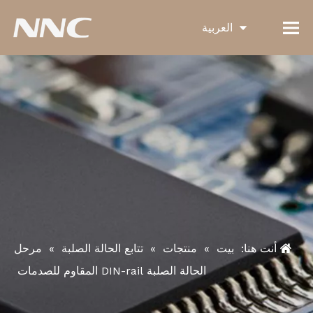
العربية
English
Français
Pусский
Español
Português
Deutsch
Italiano
한국어
أنت هنا:
بيت
»
منتجات
»
تتابع الحالة الصلبة
»
مرحل
الحالة الصلبة DIN-rail المقاوم للصدمات
Türk dili
Bahasa indonesia